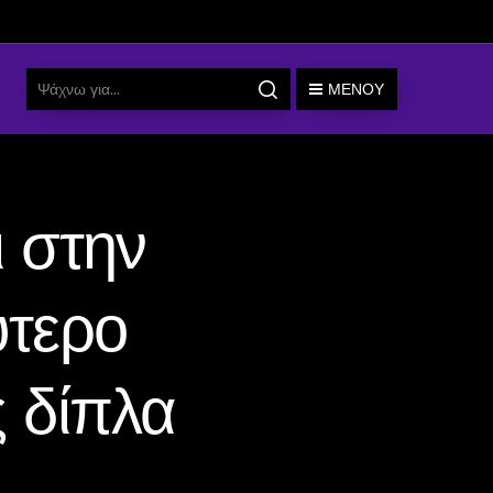
ΜΕΝΟΎ
 στην
ύτερο
 δίπλα