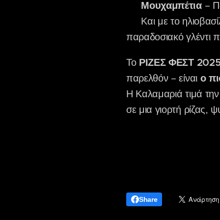
🎵
Μουχαμπέτια
– Π
🌅 Και με το ηλιοβασ
παραδοσιακό γλέντι πο
Το
ΡΙΖΕΣ ΦΕΣΤ 202
παρελθόν – είναι
ο πι
Η Καλαμαριά τιμά τη
σε μια γιορτή ρίζας, ψ
Share