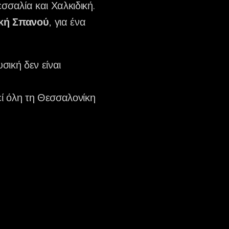
σαλία και Χαλκιδική.
κή Σπανού
, για ένα
σική δεν είναι
εί όλη τη Θεσσαλονίκη