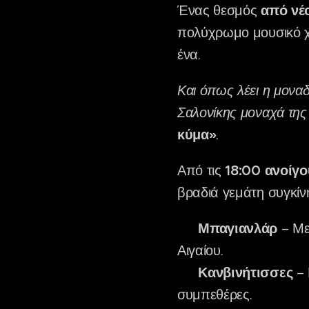
Ένας θεσμός
από νέο
πολύχρωμο μουσικό χα
ένα.
Και όπως λέει η μονα
Σαλονίκης μοναχά της 
κύμα»
.
Από τις
18:00 ανοίγο
βραδιά γεμάτη συγκίν
🎵
Μπαγιανλάρ
– Με
Αιγαίου.
🎵
Κανβινήτισσες
– 
συμπεθέρες.