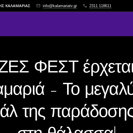
ΤΗΣ ΚΑΛΑΜΑΡΙΑΣ
info@kalamariatv.gr
2311 118611
ΙΖΕΣ ΦΕΣΤ έρχεται
μαριά – Το μεγαλ
βάλ της παράδοσης