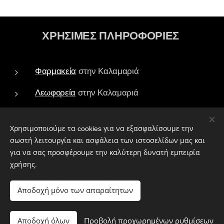
ΧΡΗΣΙΜΕΣ ΠΛΗΡΟΦΟΡΙΕΣ
Φαρμακεία
στην Καλαμαριά
Λεωφορεία
στην Καλαμαριά
Τράπεζες - ATM
στην Καλαμαριά
Χρησιμοποιούμε τα cookies για να εξασφαλίσουμε την
Πάρκα
στην Καλαμαριά
σωστή λειτουργία και ασφάλεια των ιστοσελίδων μας και
για να σας προσφέρουμε την καλύτερη δυνατή εμπειρία
Ιεροί Ναοί
στην Καλαμαριά
χρήσης.
Αποδοχή μόνο των απαραίτητων
Copyright ©2026
Kalamariatv All Rights Reserved
Αποδοχή όλων
Προβολή προχωρημένων ρυθμίσεων