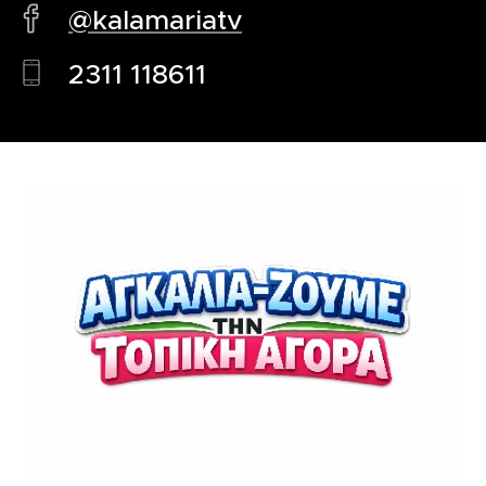
@kalamariatv
2311 118611