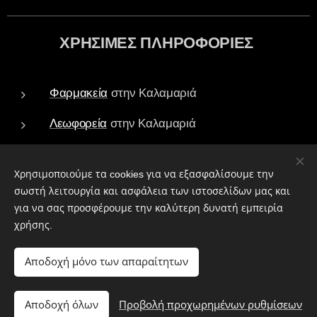
ΧΡΗΣΙΜΕΣ ΠΛΗΡΟΦΟΡΙΕΣ
Φαρμακεία
στην Καλαμαριά
Λεωφορεία
στην Καλαμαριά
Τράπεζες - ATM
στην Καλαμαριά
Χρησιμοποιούμε τα cookies για να εξασφαλίσουμε την
Πάρκα
στην Καλαμαριά
σωστή λειτουργία και ασφάλεια των ιστοσελίδων μας και
για να σας προσφέρουμε την καλύτερη δυνατή εμπειρία
Ιεροί Ναοί
στην Καλαμαριά
χρήσης.
Αποδοχή μόνο των απαραίτητων
Copyright ©2026
Kalamariatv All Rights Reserved
Αποδοχή όλων
Προβολή προχωρημένων ρυθμίσεων
ΨΗΦΙΑΚΕΣ ΕΚΔΟΣΕΙΣ
Cookies