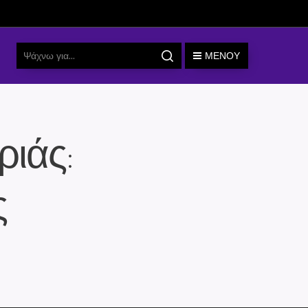
ΜΕΝΟΎ
ιάς:
ς