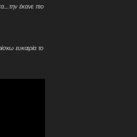
τα….την έκανε πιο
ίσκω ευκαιρία το