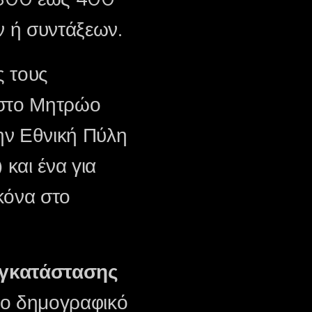
 ή συντάξεων.
ς τους
ι στο Μητρώο
ην Εθνική Πύλη
 και ένα για
ικόνα στο
εγκατάστασης
νο δημογραφικό