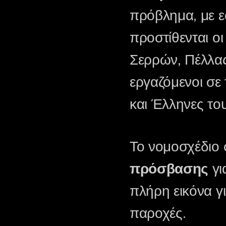
πρόβλημα, με 
προστίθενται οι
Σερρών, Πέλλας
εργαζόμενοι σε
και Έλληνες του
Το νομοσχέδιο 
πρόσβασης
γι
πλήρη εικόνα γι
παροχές.