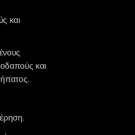
ύς και
μένους
λοδαπούς και
 ήπατος.
τέρηση.