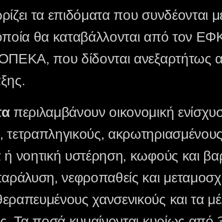
ρίζει τα επιδόματα που συνδέονται μ
οποία θα καταβάλλονται από τον ΕΦ
ΟΠΕΚΑ, που δίδονται ανεξαρτήτως α
ξης.
τα
περιλαμβάνουν οικονομική ενίσχυσ
 τετραπληγικούς, ακρωτηριασμένους
 ή νοητική υστέρηση, κωφούς και βα
παράλυση, νεφροπαθείς και μεταμοσχ
εραπευμένους χανσενικούς και τα μ
υς. Τα ποσά κυμαίνονται κυρίως απ