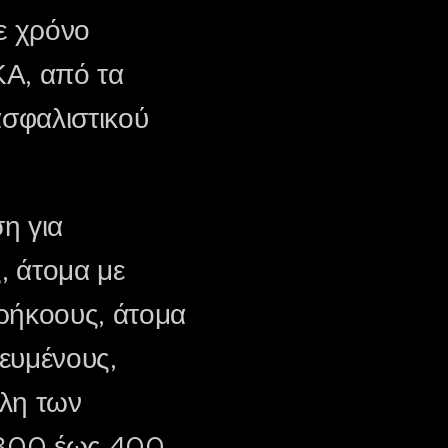
ε χρόνο
ΚΑ, από τα
σφαλιστικού
η για
, άτομα με
ρήκοους, άτομα
ευμένους,
έλη των
ό 300 έως 400