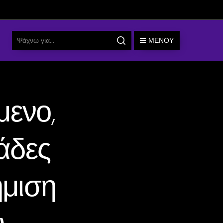
ΜΕΝΟΎ
μενο,
άδες
ήμιση