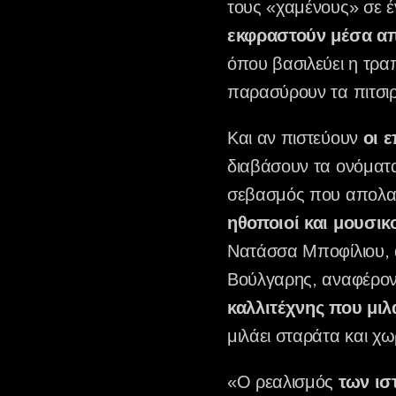
τους «χαμένους» σε έ
εκφραστούν μέσα απ
όπου βασιλεύει η τραπ
παρασύρουν τα πιτσιρ
Και αν πιστεύουν
οι ε
διαβάσουν τα ονόματα
σεβασμός που απολαμβ
ηθοποιοί και μουσικ
Νατάσσα Μποφίλιου, α
Βούλγαρης, αναφέροντ
καλλιτέχνης που μιλά
μιλάει σταράτα και χω
«Ο ρεαλισμός
των ισ