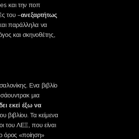
es και την ποπ
ές του –
ανεξαρτήτως
ς και παράλληλα να
λόγος και σκηνοθέτης,
αλονίκης. Ενα βιβλίο
ε σάουντρακ μια
ει εκεί έξω να
 βιβλίου. Τα κείμενα
ι του ΛΕΞ, που είναι
 ο όρος «ποίηση»