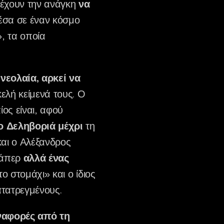
 έχουν την ανάγκη
να
σα σε έναν κόσμο
», τα οποία
νεολαία, αρκεί να
ελή κείμενά τους. Ο
ος είναι, αφού
ο Δεληβοριά μέχρι
τη
και ο Αλέξανδρος
ράπερ
αλλά ένας
ο στομάχι» και ο ίδιος
ατατρεγμένους.
ναφορές από τη