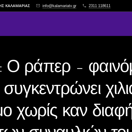
ΤΗΣ ΚΑΛΑΜΑΡΙΑΣ
info@kalamariatv.gr
2311 118611
 Ο ράπερ – φαινό
 συγκεντρώνει χιλι
ο χωρίς καν διαφ