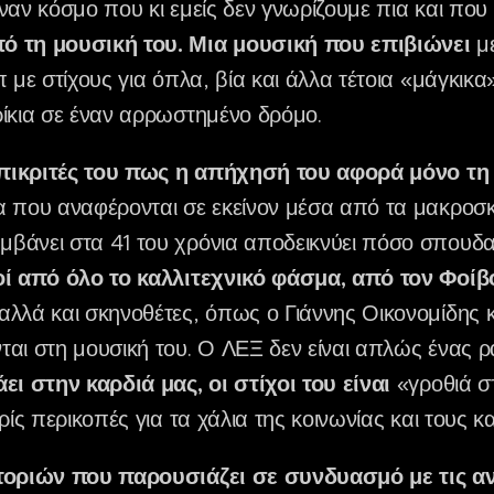
ναν κόσμο που κι εμείς δεν γνωρίζουμε πια και που
ό τη μουσική του. Μια μουσική που επιβιώνει
μέ
 με στίχους για όπλα, βία και άλλα τέτοια «μάγκικα
ίκια σε έναν αρρωστημένο δρόμο.
πικριτές του πως η απήχησή του αφορά μόνο τη 
 που αναφέρονται σε εκείνον μέσα από τα μακροσκ
άνει στα 41 του χρόνια αποδεικνύει πόσο σπουδαί
οί από όλο το καλλιτεχνικό φάσμα, από τον Φοίβ
λλά και σκηνοθέτες, όπως ο Γιάννης Οικονομίδης 
αι στη μουσική του. Ο ΛΕΞ δεν είναι απλώς ένας 
ει στην καρδιά μας, οι στίχοι του είναι
«γροθιά στ
ρίς περικοπές για τα χάλια της κοινωνίας και τους κ
τοριών που παρουσιάζει σε συνδυασμό με τις α