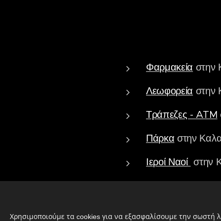
Φαρμακεία
στην 
Λεωφορεία
στην 
Τράπεζες - ATM
Πάρκα
στην Καλα
Ιεροί Ναοί
στην 
Χρησιμοποιούμε τα cookies για να εξασφαλίσουμε την σωστή λ