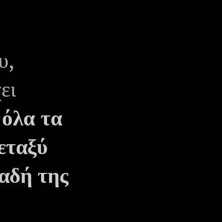
υ,
ει
 όλα τα
εταξύ
αδή της