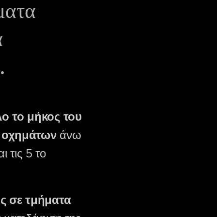
ματα
α
.
λο το μήκος του
ν οχημάτων
άνω
ι τις 5 το
ς σε τμήματα