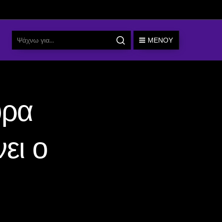
ΜΕΝΟΎ
υρα
ει ο