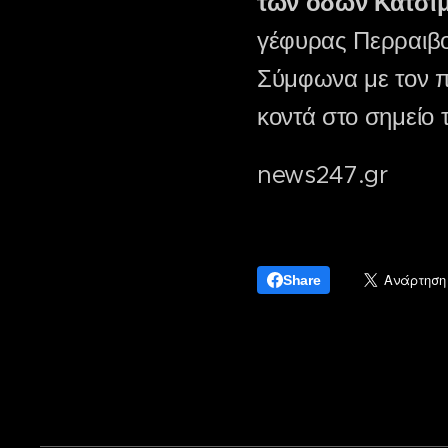
των οδών Κατσιμ
γέφυρας Περραιβο
Σύμφωνα με τον π
κοντά στο σημείο 
news247.gr
Share