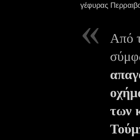
γέφυρας Περραιβ
Από τ
σύμφ
απαγ
οχήμ
των 
Τούμ