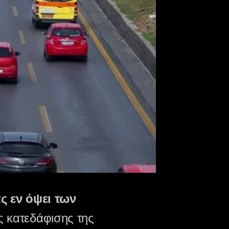
ς εν όψει των
ς κατεδάφισης της