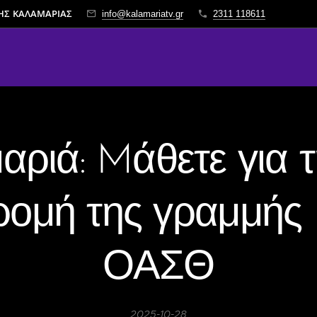
ΤΗΣ ΚΑΛΑΜΑΡΙΑΣ
info@kalamariatv.gr
2311 118611
αριά: Mάθετε για τ
ρομή της γραμμής 
ΟΑΣΘ
2025-10-28