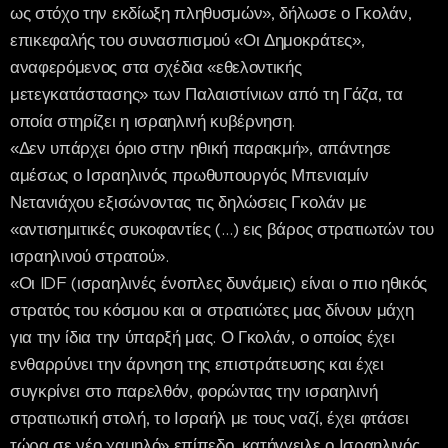
ως στόχο την εκδίωξη πληθυσμών», δήλωσε ο Γκολάν,
επικεφαλής του συνασπισμού «Οι Δημοκράτες»,
αναφερόμενος στα σχέδια «εθελοντικής
μετεγκατάστασης» των Παλαιστίνιων από τη Γάζα, τα
οποία στηρίζει η ισραηλινή κυβέρνηση.
«Δεν υπάρχει όριο στην ηθική παρακμή», απάντησε
αμέσως ο Ισραηλινός πρωθυπουργός Μπενιαμίν
Νετανιάχου εξισώνοντας τις δηλώσεις Γκολάν με
«αντισημιτικές συκοφαντίες (…) εις βάρος στρατιωτών του
ισραηλινού στρατού».
«Οι IDF (ισραηλινές ένοπλες δυνάμεις) είναι ο πιο ηθικός
στρατός του κόσμου και οι στρατιώτες μας δίνουν μάχη
για την ίδια την ύπαρξή μας. Ο Γκολάν, ο οποίος έχει
ενθαρρύνει την άρνηση της επιστράτευσης και έχει
συγκρίνει στο παρελθόν, φορώντας την ισραηλινή
στρατιωτική στολή, το Ισραήλ με τους ναζί, έχει φτάσει
τώρα σε νέο χαμηλό» επίπεδο, κατήγγειλε ο Ισραηλινός