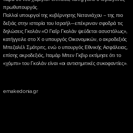
πρωθυπουργός.
Πολλοί υπουργοί της κυβέρνησης Νετανιάχου – της πιο
δεξιάς στην ιστορία του Ισραήλ—επέκριναν σφοδρά τις
δηλώσεις Γκολάν.«Ο Γιαΐρ Γκολάν ψεύδεται ασυστόλως»,
κατήγγειλε στο Χ ο υπουργός Οικονομικών, ο ακροδεξιός
Μπεζαλέλ Σμότριτς, ενώ ο υπουργός Εθνικής Ασφάλειας,
επίσης ακροδεξιός, Ιταμάρ Μπεν Γκβιρ εκτίμησε ότι το
«χόμπι» του Γκολάν είναι «οι αντισημιτικές συκοφαντίες».
emakedonia.gr