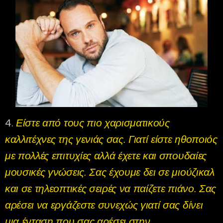
4.
Είστε από τους πιο χαρισματικούς
καλλιτέχνες της γενιάς σας. Γιατί είστε ηθοποιός
με πολλές επιτυχίες αλλά έχετε και σπουδαίες
μουσικές γνώσεις. Σας έχουμε δει σε μιούζικαλ
και σε τηλεοπτικές σειρές να παίζετε πιάνο. Σας
αρέσει να εργάζεστε συνεχώς γιατί σας δίνει
μια ένταση που σας αρέσει στην