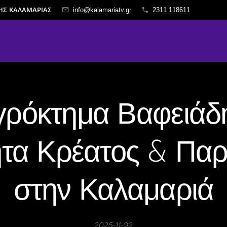
ΤΗΣ ΚΑΛΑΜΑΡΙΑΣ
info@kalamariatv.gr
2311 118611
γρόκτημα Βαφειάδη
ητα Κρέατος & Πα
στην Καλαμαριά
2025-11-02