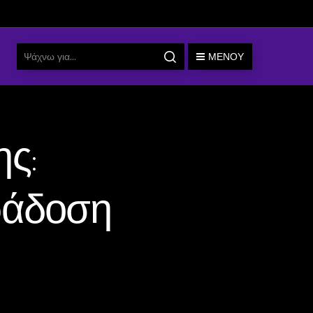
ΜΕΝΟΎ
ς:
ράδοση