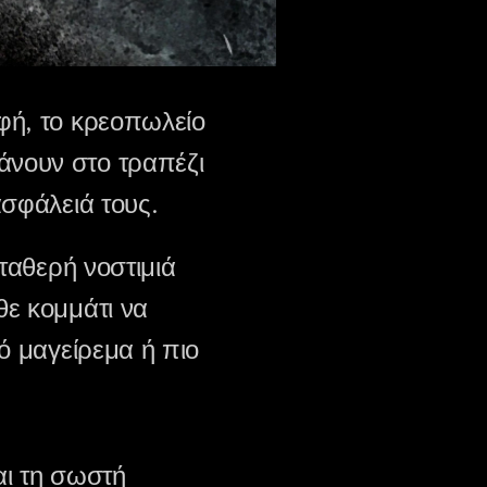
φή, το κρεοπωλείο
άνουν στο τραπέζι
ασφάλειά τους.
σταθερή νοστιμιά
θε κομμάτι να
ό μαγείρεμα ή πιο
αι τη σωστή