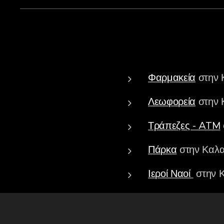
Φαρμακεία
στην 
Λεωφορεία
στην 
Τράπεζες - ATM
Πάρκα
στην Καλα
Ιεροί Ναοί
στην 