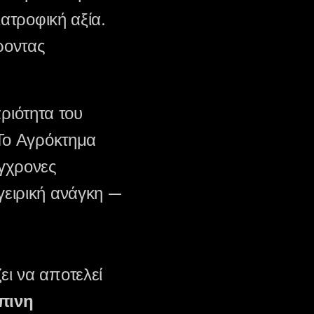
ατροφική αξία.
ροντας
αριότητα του
 Το Αγρόκτημα
ύγχρονες
γειρική ανάγκη —
ει να αποτελεί
πινη